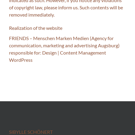
indicated as such. However, if you notice any violations
of copyright law, please inform us. Such contents will be
removed immediately.
Realization of the website
FRIENDS
– Menschen Marken Medien (
Agency for
communication, marketing and advertising Augsburg
)
responsible for:
Design
|
Content Management
WordPress
SIBYLLE SCHÖNERT